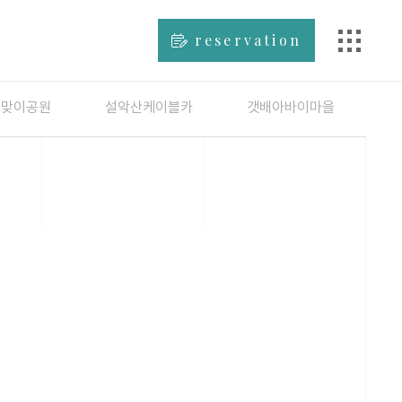
reservation
해맞이공원
설악산케이블카
갯배아바이마을
속