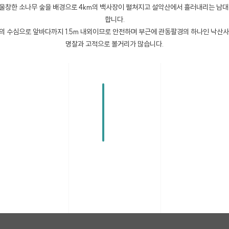
울창한 소나무 숲을 배경으로 4km의 백사장이 펼쳐지고 설악산에서 흘러내리는 남대
합니다.
의 수심으로 앞바다까지 1.5m 내외이므로 안전하며 부근에 관동팔경의 하나인 낙산사
명찰과 고적으로 볼거리가 많습니다.
물
치
항
설
갯
&
낙
속
설
악
배
속
물
산
초
악
테
해
산
아
초
치
해
해
워
디
맞
케
바
중
해
수
대
설
수
터
베
하
이
이
이
앙
수
욕
포
악
욕
피
어
조
공
블
마
시
욕
장
항
산
장
아
팜
대
원
카
을
장
장