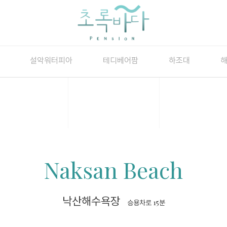
Travel
설악워터피아
테디베어팜
하조대
Naksan Beach
낙산해수욕장
승용차로 15분