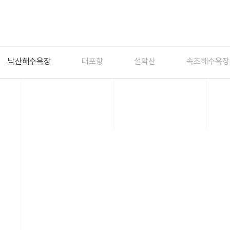
낙산해수욕장
대포항
설악산
속초해수욕장